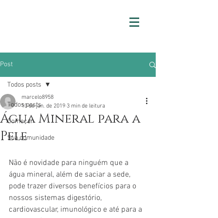
Post
Todos posts
marcelo8958
Todos posts
10 de jan. de 2019
3 min de leitura
Água Mineral para a
Começar
Pele
Sua comunidade
Não é novidade para ninguém que a 
água mineral, além de saciar a sede, 
pode trazer diversos benefícios para o 
nossos sistemas digestório, 
cardiovascular, imunológico e até para a 